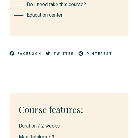
Do I need take this course?
Education center
FACEBOOK
TWITTER
PINTEREST
Course features:
Duration /
2 weeks
Max Retakes /
3